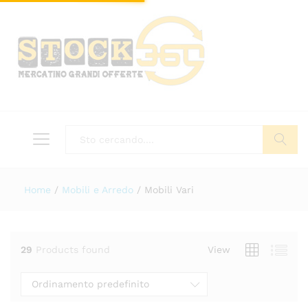
Tutto
Cerca
Home
/
Mobili e Arredo
/
Mobili Vari
29
Products found
View
Ordinamento predefinito