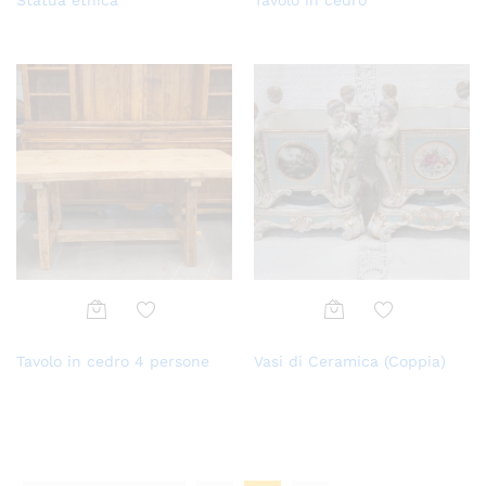
ungi
ungi
alla
alla
lista
lista
dei
dei
desi
desi
deri
deri
Aggi
Aggi
Tavolo in cedro 4 persone
Vasi di Ceramica (Coppia)
ungi
ungi
alla
alla
lista
lista
dei
dei
desi
desi
deri
deri