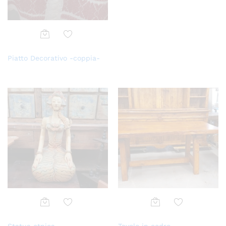
lista
dei
desi
deri
Aggi
Piatto Decorativo -coppia-
ungi
alla
lista
dei
desi
deri
Aggi
Aggi
Statua etnica
Tavolo in cedro