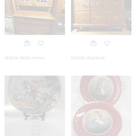
Aggi
Aggi
Mobile della nonna
Mobile dispensa
ungi
ungi
alla
alla
lista
lista
dei
dei
desi
desi
deri
deri