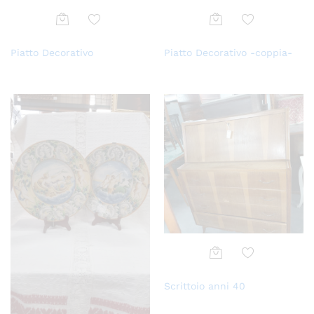
Aggi
Aggi
Piatto Decorativo
Piatto Decorativo -coppia-
ungi
ungi
alla
alla
lista
lista
dei
dei
desi
desi
deri
deri
Aggi
Scrittoio anni 40
ungi
alla