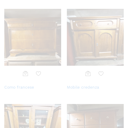
Aggi
Aggi
Como francese
Mobile credenza
ungi
ungi
alla
alla
lista
lista
dei
dei
desi
desi
deri
deri