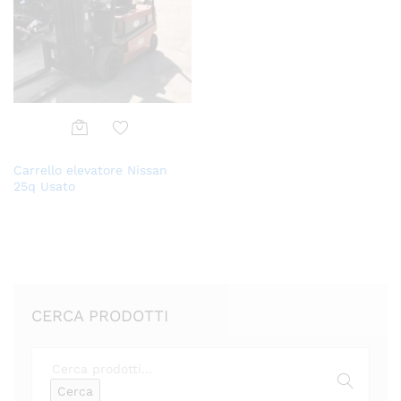
Aggi
Carrello elevatore Nissan
ungi
25q Usato
alla
lista
dei
desi
deri
CERCA PRODOTTI
Cerca:
Cerca