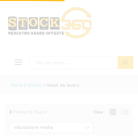
Tutto
Cerca
Home
/
Motori
/
mezzi da lavoro
3
Products found
View
Valutazione media