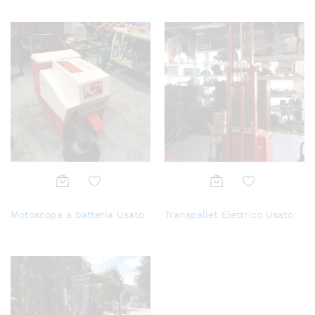
Aggi
Aggi
Motoscopa a batteria Usato
Transpallet Elettrico Usato
ungi
ungi
alla
alla
lista
lista
dei
dei
desi
desi
deri
deri