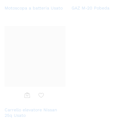
Aggi
Aggi
Motoscopa a batteria Usato
GAZ M-20 Pobeda
ungi
ungi
alla
alla
lista
lista
dei
dei
desi
desi
deri
deri
Aggi
Carrello elevatore Nissan
ungi
25q Usato
alla
lista
dei