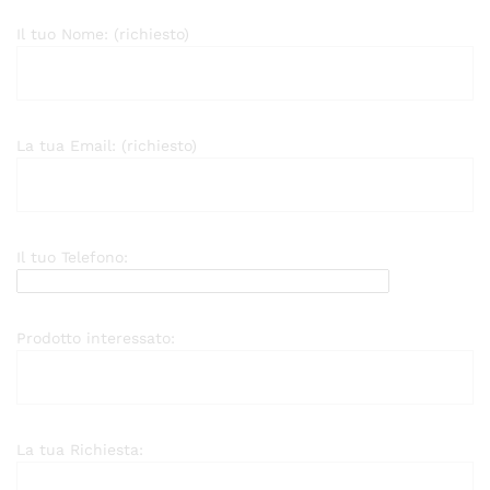
Il tuo Nome: (richiesto)
La tua Email: (richiesto)
Il tuo Telefono:
Prodotto interessato:
La tua Richiesta: