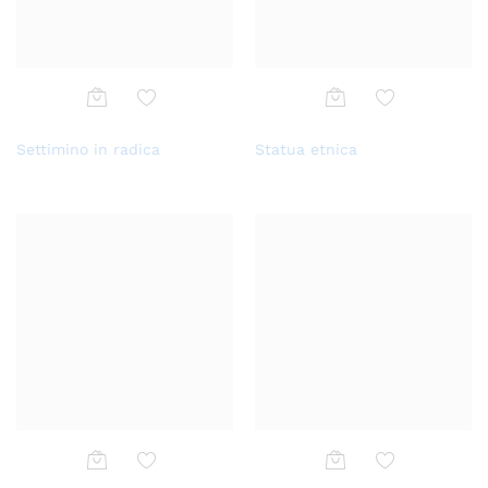
Aggi
Aggi
Settimino in radica
Statua etnica
ungi
ungi
alla
alla
lista
lista
dei
dei
desi
desi
deri
deri