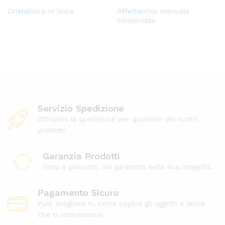
Aggi
Aggi
Cristalliera in Noce
Affettatrice manuale
ungi
ungi
conservata
alla
alla
lista
lista
dei
dei
desi
desi
deri
deri
Servizio Spedizione
Offriamo la spedizione per qualsiasi dei nostri
prodotti.
Garanzia Prodotti
Visto e piaciuto, ma garantito nella sua integrità.
Pagamento Sicuro
Puoi scegliere tu come pagare gli oggetti e stock
che ti interessano!