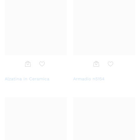
Aggi
Aggi
Alzatina in Ceramica
Armadio n5154
ungi
ungi
alla
alla
lista
lista
dei
dei
desi
desi
deri
deri