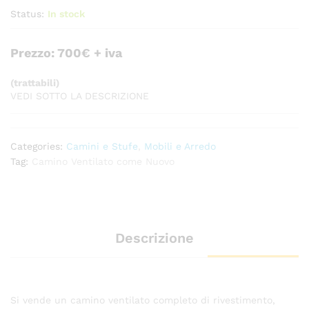
Status:
In stock
Prezzo: 700€ + iva
(trattabili)
VEDI SOTTO LA DESCRIZIONE
Categories:
Camini e Stufe
,
Mobili e Arredo
Tag:
Camino Ventilato come Nuovo
Descrizione
Si vende un camino ventilato completo di rivestimento,