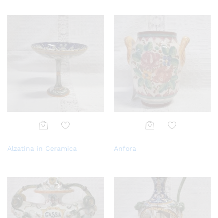
Aggi
Aggi
Alzatina in Ceramica
Anfora
ungi
ungi
alla
alla
lista
lista
dei
dei
desi
desi
deri
deri