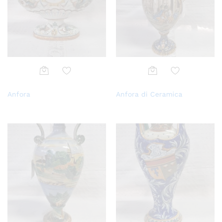
Aggi
Aggi
Anfora
Anfora di Ceramica
ungi
ungi
alla
alla
lista
lista
dei
dei
desi
desi
deri
deri