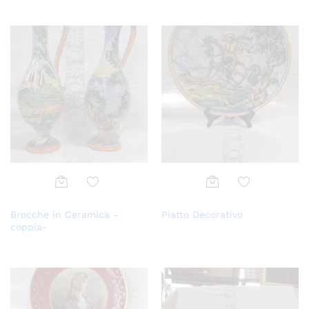
lista
lista
dei
dei
desi
desi
deri
deri
Aggi
Aggi
Brocche in Ceramica -
Piatto Decorativo
ungi
ungi
coppia-
alla
alla
lista
lista
dei
dei
desi
desi
deri
deri