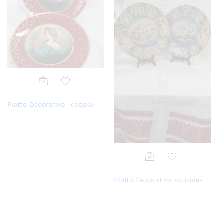
Aggi
Piatto Decorativo -coppia-
ungi
alla
lista
dei
desi
deri
Aggi
Piatto Decorativo -coppia-
ungi
alla
lista
dei