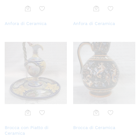
Aggi
Aggi
Anfora di Ceramica
Anfora di Ceramica
ungi
ungi
alla
alla
lista
lista
dei
dei
desi
desi
deri
deri
Aggi
Aggi
Brocca con Piatto di
Brocca di Ceramica
ungi
ungi
Ceramica
alla
alla