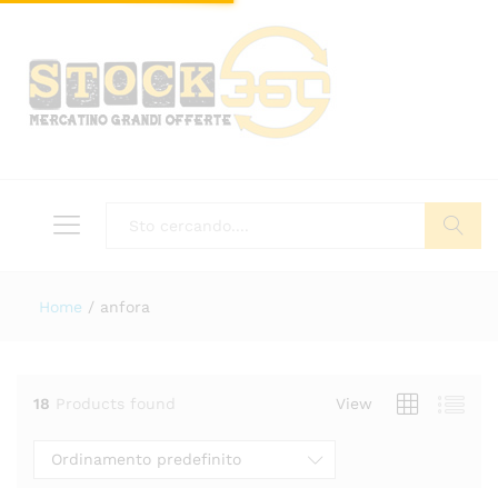
Tutto
Cerca
Home
/
anfora
18
Products found
View
Ordinamento predefinito