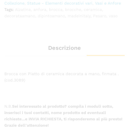
Collezione
,
Statue - Elementi decorativi vari
,
Vasi e Anfore
Tags:
Alzatina
,
anfora
,
brocca
,
brocche
,
ceramica
,
decorataamano
,
dipintoamano
,
madeinitaly
,
Pesaro
,
vaso
Descrizione
Brocca con Piatto di ceramica decorata a mano, firmata .
(cod.3089)
N.B.
Sei interessato al prodotto? compila i moduli sotto,
inserisci i tuoi contatti, nome prodotto ed eventuali
richieste...e INVIA RICHIESTA, ti risponderemo al più presto!
Grazie dell'attenzione!