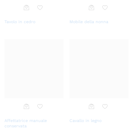
Aggi
Aggi
Tavolo in cedro
Mobile della nonna
ungi
ungi
alla
alla
lista
lista
dei
dei
desi
desi
deri
deri
Aggi
Aggi
Affettatrice manuale
Cavallo in legno
ungi
ungi
conservata
alla
alla