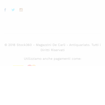
© 2018 Stock360 - Magazzini De Carli - Antiquariato. Tutti i
Diritti Riservati
Utilizziamo anche pagamenti come:
Seleziona almeno 2 prodotti
da confrontare