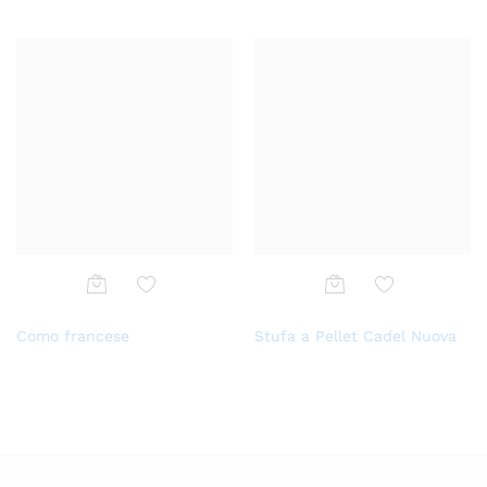
lista
lista
dei
dei
desi
desi
deri
deri
Aggi
Aggi
Como francese
Stufa a Pellet Cadel Nuova
ungi
ungi
alla
alla
lista
lista
dei
dei
desi
desi
deri
deri