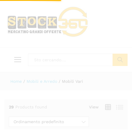
Tutto
Cerca
Home
/
Mobili e Arredo
/
Mobili Vari
29
Products found
View
Ordinamento predefinito