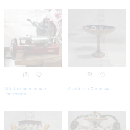
Aggi
Aggi
Affettatrice manuale
Alzatina in Ceramica
ungi
ungi
conservata
alla
alla
lista
lista
dei
dei
desi
desi
deri
deri