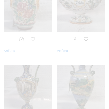
Aggi
Aggi
Anfora
Anfora
ungi
ungi
alla
alla
lista
lista
dei
dei
desi
desi
deri
deri