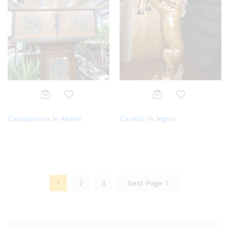
Aggi
Aggi
Cassapanca in Abete
Cavallo in legno
ungi
ungi
alla
alla
lista
lista
dei
dei
desi
desi
deri
deri
1
2
3
Next Page