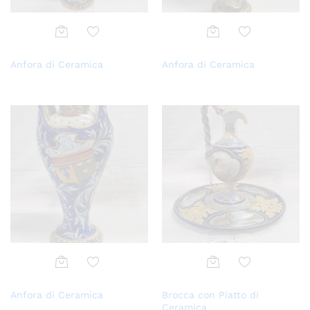
Aggi
Aggi
Anfora di Ceramica
Anfora di Ceramica
ungi
ungi
alla
alla
lista
lista
dei
dei
desi
desi
deri
deri
Aggi
Aggi
Anfora di Ceramica
Brocca con Piatto di
ungi
ungi
Ceramica