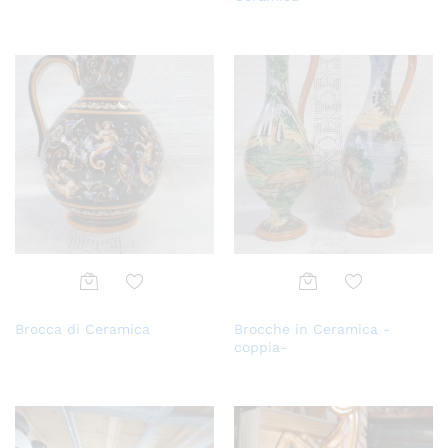
alla
alla
lista
lista
dei
dei
desi
desi
deri
deri
Aggi
Aggi
Brocca di Ceramica
Brocche in Ceramica -
ungi
ungi
coppia-
alla
alla
lista
lista
dei
dei
desi
desi
deri
deri