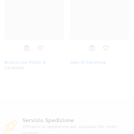
Aggi
Aggi
Brocca con Piatto di
Vaso di Ceramica
ungi
ungi
Ceramica
alla
alla
lista
lista
dei
dei
desi
desi
deri
deri
Servizio Spedizione
Offriamo la spedizione per qualsiasi dei nostri
prodotti.