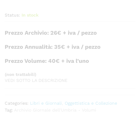
Status:
In stock
Prezzo Archivio: 26€ + iva / pezzo
Prezzo Annualità: 35€ + iva / pezzo
Prezzo Volume: 40€ + iva l’uno
(non trattabili)
VEDI SOTTO LA DESCRIZIONE
Categories:
Libri e Giornali
,
Oggettistica e Collezione
Tag:
Archivio Giornale dell'Umbria - Volumi