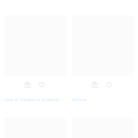
alla
alla
lista
lista
dei
dei
desi
desi
deri
deri
Aggi
Aggi
Vasi di Ceramica (Coppia)
Anfora
ungi
ungi
alla
alla
lista
lista
dei
dei
desi
desi
deri
deri