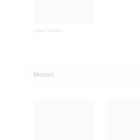
Aggi
Coppi Vecchi
Aggi
Coppi Vecchi
ungi
ungi
alla
alla
lista
lista
dei
dei
desi
desi
deri
Motori
deri