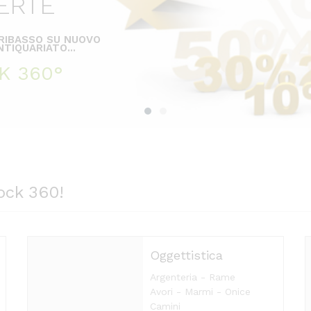
ERTE
 RIBASSO SU NUOVO
TIQUARIATO...
K 360°
ock 360!
Oggettistica
Argenteria - Rame
Avori - Marmi - Onice
Camini