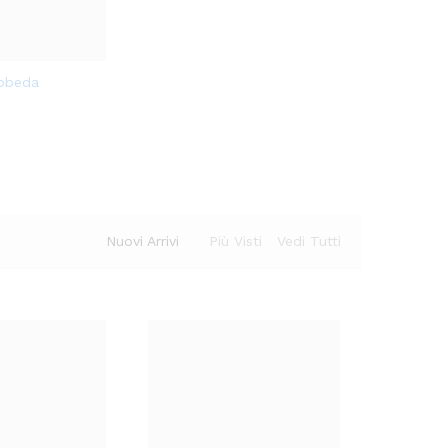
Aggi
obeda
Aggi
obeda
ungi
ungi
alla
alla
lista
lista
dei
dei
desi
desi
deri
deri
Nuovi Arrivi
Più Visti
Vedi Tutti