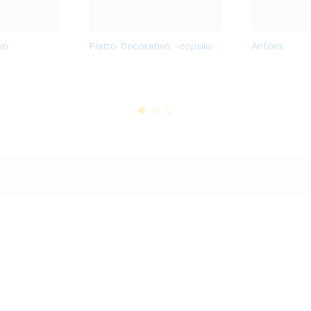
deri
deri
Aggi
Aggi
ca
Como francese
Anfora
ungi
ungi
alla
alla
lista
lista
dei
dei
desi
desi
deri
deri