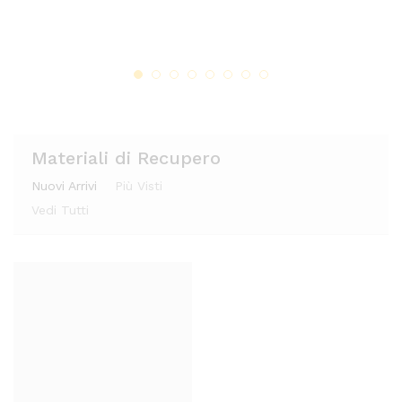
Mobile dispensa
Alzatina in Ceramica
ungi
ungi
alla
alla
alla
lista
lista
lista
dei
dei
dei
desi
desi
desi
deri
deri
deri
Materiali di Recupero
Nuovi Arrivi
Più Visti
Vedi Tutti