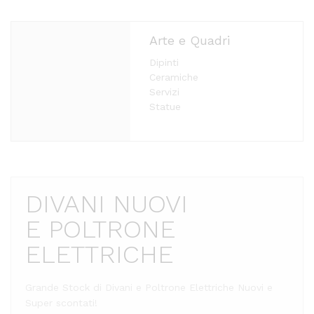
Arte e Quadri
Dipinti
Ceramiche
Servizi
Statue
DIVANI NUOVI
E POLTRONE
ELETTRICHE
Grande Stock di Divani e Poltrone Elettriche
Nuovi e
Super scontati!