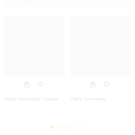
Aggi
Aggi
Aggi
Aggi
Piatto Decorativo -coppia-
Piatto Decorativo
ungi
ungi
Vaso di Ceramica
Alzatina in Ceramica
ungi
ungi
alla
alla
alla
alla
lista
lista
lista
lista
dei
dei
dei
dei
desi
desi
desi
desi
deri
deri