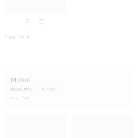
Aggi
Aggi
Coppi Vecchi
ungi
Coppi Vecchi
ungi
alla
alla
lista
lista
dei
dei
desi
desi
deri
deri
Motori
Nuovi Arrivi
Più Visti
Vedi Tutti