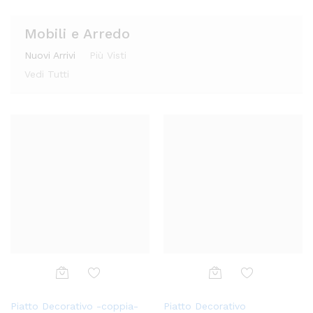
Mobili e Arredo
Nuovi Arrivi
Più Visti
Vedi Tutti
Aggi
Piatto Decorativo
ungi
alla
lista
dei
desi
deri
Aggi
Aggi
Aggi
Piatto Decorativo -coppia-
ungi