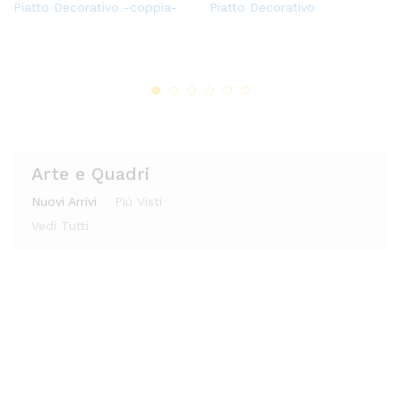
Piatto Decorativo -coppia-
Piatto Decorativo
ungi
ungi
Vaso di Ceramica
Alzatina in Ceramica
ungi
ungi
alla
alla
alla
alla
lista
lista
lista
lista
dei
dei
dei
dei
desi
desi
desi
desi
deri
deri
deri
deri
Arte e Quadri
Nuovi Arrivi
Più Visti
Vedi Tutti