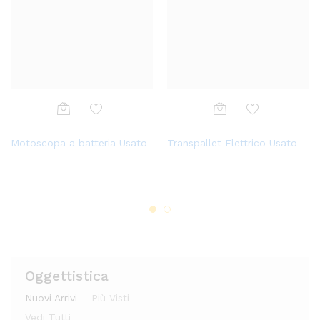
Aggi
Aggi
Aggi
Aggi
Motoscopa a batteria Usato
Transpallet Elettrico Usato
ungi
ungi
Motoscopa a batteria Usato
GAZ M-20 Pobeda
ungi
ungi
alla
alla
alla
alla
lista
lista
lista
lista
dei
dei
dei
dei
desi
desi
desi
desi
deri
deri
deri
deri
Oggettistica
Nuovi Arrivi
Più Visti
Vedi Tutti