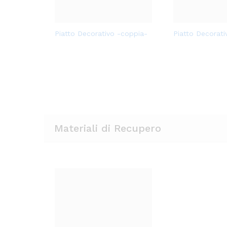
deri
Aggi
Mobile dispensa
Alzatina in Cer
ungi
alla
lista
dei
desi
deri
Materiali di Recupero