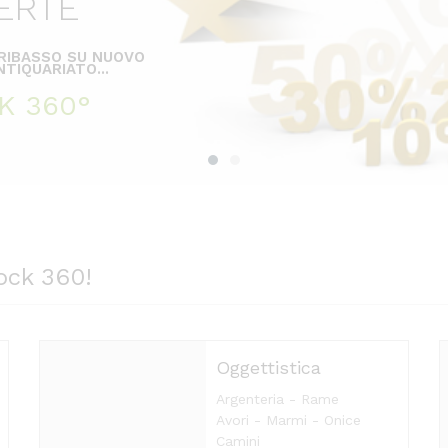
ERTE
 RIBASSO SU NUOVO
TIQUARIATO...
K 360°
ock 360!
Oggettistica
Argenteria - Rame
Avori - Marmi - Onice
Camini