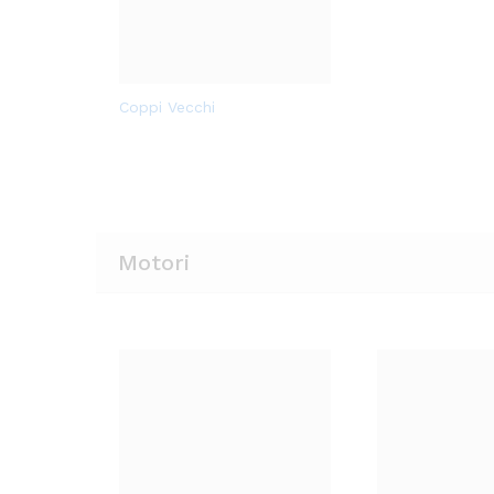
Aggi
Coppi Vecchi
Aggi
Coppi Vecchi
ungi
ungi
alla
alla
lista
lista
dei
dei
desi
desi
deri
Motori
deri